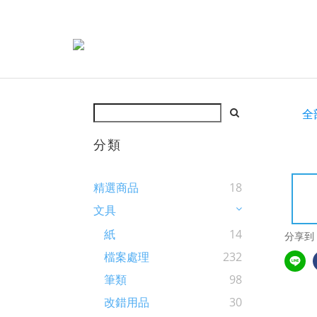
全
分類
精選商品
18
文具
紙
14
分享到
檔案處理
232
筆類
98
改錯用品
30