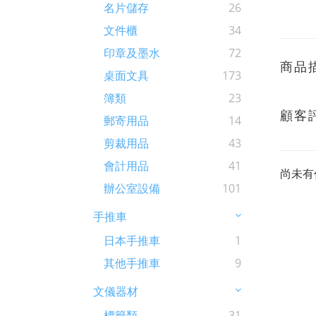
名片儲存
26
文件櫃
34
印章及墨水
72
商品
桌面文具
173
簿類
23
顧客
郵寄用品
14
剪裁用品
43
會計用品
41
尚未有
辦公室設備
101
手推車
日本手推車
1
其他手推車
9
文儀器材
標籤類
31