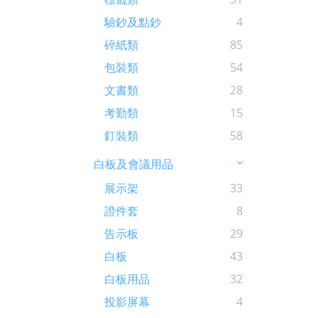
驗鈔及點鈔
4
碎紙類
85
包裝類
54
文書類
28
考勤類
15
釘裝類
58
白板及會議用品
展示架
33
證件套
8
告示板
29
白板
43
白板用品
32
投影屏幕
4