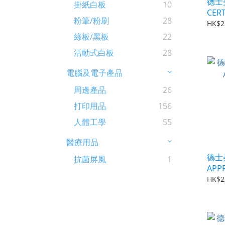
德士美
掛紙白板
10
CERT
粉筆/粉刷
28
HK$2
綠板/黑板
22
活動式白板
28
電腦及電子產品
周邊產品
26
打印用品
156
人體工學
55
醫療用品
德士美
抗菌屏風
1
APP
PAY
HK$2