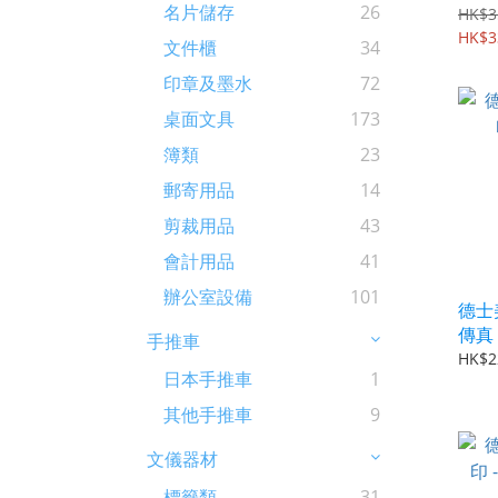
名片儲存
26
4m
HK$3
HK$3
文件櫃
34
印章及墨水
72
桌面文具
173
簿類
23
郵寄用品
14
剪裁用品
43
會計用品
41
辦公室設備
101
德士美
傳真 
手推車
HK$2
日本手推車
1
其他手推車
9
文儀器材
標籤類
31