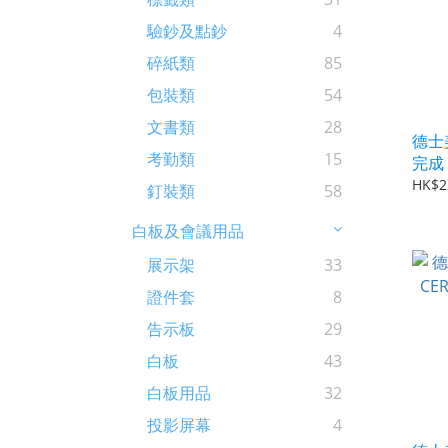
驗鈔及點鈔
4
碎紙類
85
包裝類
54
文書類
28
德士美
考勤類
15
完成 
HK$2
釘裝類
58
白板及會議用品
展示架
33
證件套
8
告示板
29
白板
43
白板用品
32
投影屏幕
4