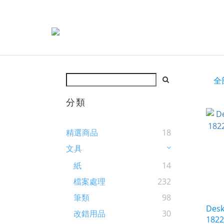
全
分類
精選商品
18
文具
紙
14
檔案處理
232
筆類
98
Des
改錯用品
30
18