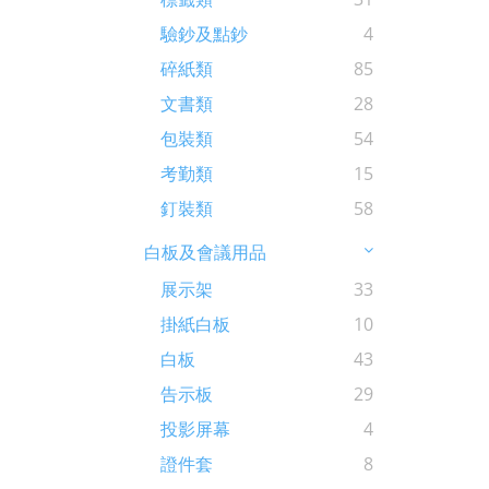
驗鈔及點鈔
4
碎紙類
85
文書類
28
包裝類
54
考勤類
15
釘裝類
58
白板及會議用品
展示架
33
掛紙白板
10
白板
43
告示板
29
投影屏幕
4
證件套
8