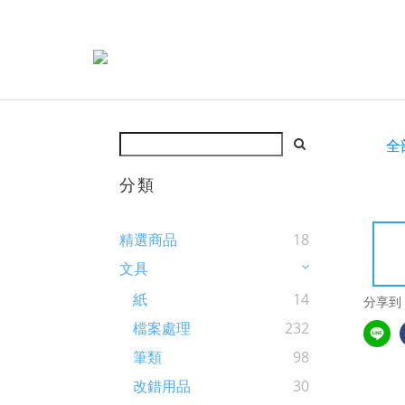
全
分類
精選商品
18
文具
紙
14
分享到
檔案處理
232
筆類
98
改錯用品
30