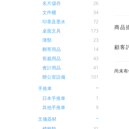
名片儲存
26
文件櫃
34
印章及墨水
72
商品
桌面文具
173
簿類
23
顧客
郵寄用品
14
剪裁用品
43
會計用品
41
尚未有
辦公室設備
101
手推車
日本手推車
1
其他手推車
9
文儀器材
標籤類
31