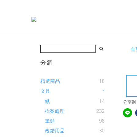
全
分類
精選商品
18
文具
紙
14
分享到
檔案處理
232
筆類
98
改錯用品
30