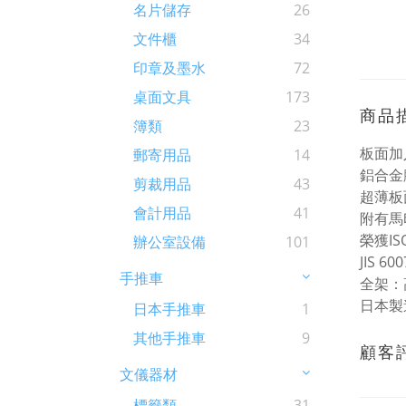
名片儲存
26
文件櫃
34
印章及墨水
72
桌面文具
173
商品
簿類
23
板面加
郵寄用品
14
鋁合金
剪裁用品
43
超薄板
會計用品
41
附有馬
榮獲IS
辦公室設備
101
JIS 
手推車
全架：高
日本製
日本手推車
1
其他手推車
9
顧客
文儀器材
標籤類
31