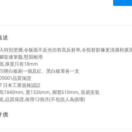
描述
入特別塗層,令板面不反光但有高反射率,令投射影像更清適和廣
腳架連筆盤,堅固耐用
面,厚度只有18mm
印牌白板刷一個及紅、黑白板筆各一支
O9001品質保證
6007 日本工業規格認証
1840mm, 寛1326mm, 脚寛610mm, 容易安装
造,品質保證,保用12個月(不包括人為損壞)
評價