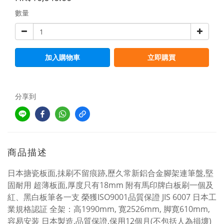
數量
加入購物車
立即購買
分享到
商品描述
日本搪瓷板面,抺刷不留痕跡,歷久常新鋁合金腳架連筆盤,堅
固耐用 超薄板面,厚度只有18mm 附有馬印牌白板刷一個及
紅、黑白板筆各一支 榮獲ISO9001品質保證 JIS 6007 日本工
業規格認証 全架：高1990mm, 寛2526mm, 脚寛610mm,
容易安装 日本製造,品質保證,保用12個月(不包括人為損壞)