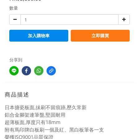
數量
加入購物車
立即購買
分享到
商品描述
日本搪瓷板面,抺刷不留痕跡,歷久常新
鋁合金腳架連筆盤,堅固耐用
超薄板面,厚度只有18mm
附有馬印牌白板刷一個及紅、黑白板筆各一支
榮獲ISO9001品質保證