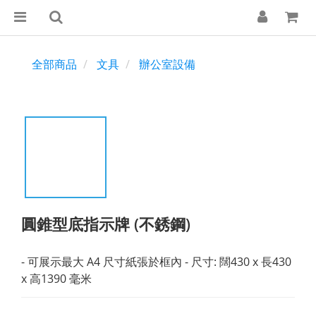
全部商品
文具
辦公室設備
圓錐型底指示牌 (不銹鋼)
- 可展示最大 A4 尺寸紙張於框內 - 尺寸: 闊430 x 長430 
x 高1390 毫米