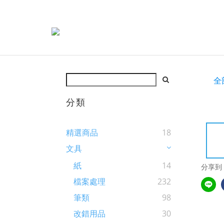
全
分類
精選商品
18
文具
紙
14
分享到
檔案處理
232
筆類
98
改錯用品
30