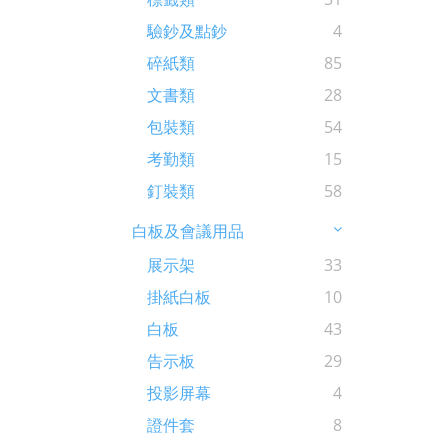
驗鈔及點鈔
4
碎紙類
85
文書類
28
包裝類
54
考勤類
15
釘裝類
58
白板及會議用品
展示架
33
掛紙白板
10
白板
43
告示板
29
投影屏幕
4
證件套
8