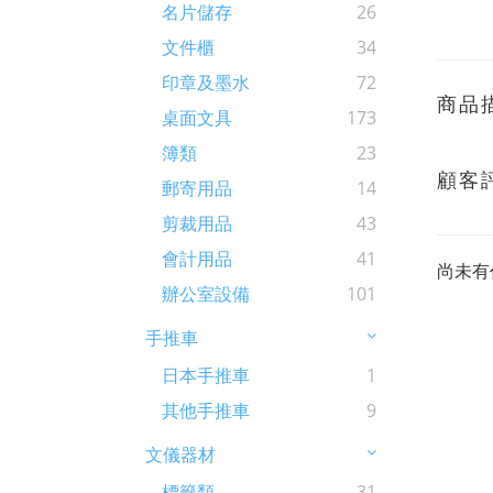
名片儲存
26
文件櫃
34
印章及墨水
72
商品
桌面文具
173
簿類
23
顧客
郵寄用品
14
剪裁用品
43
會計用品
41
尚未有
辦公室設備
101
手推車
日本手推車
1
其他手推車
9
文儀器材
標籤類
31