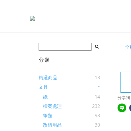
全
分類
精選商品
18
文具
紙
14
分享到
檔案處理
232
筆類
98
改錯用品
30