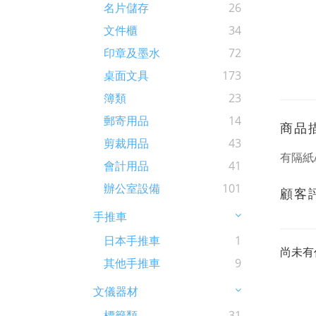
名片儲存
26
文件櫃
34
印章及墨水
72
桌面文具
173
簿類
23
郵寄用品
14
商品
剪裁用品
43
有隔紙
會計用品
41
辦公室設備
101
顧客
手推車
日本手推車
1
尚未有
其他手推車
9
文儀器材
標籤類
31