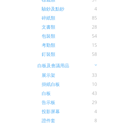
驗鈔及點鈔
4
碎紙類
85
文書類
28
包裝類
54
考勤類
15
釘裝類
58
白板及會議用品
展示架
33
掛紙白板
10
白板
43
告示板
29
投影屏幕
4
證件套
8