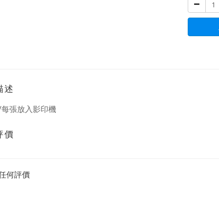
描述
/每張放入影印機
評價
任何評價