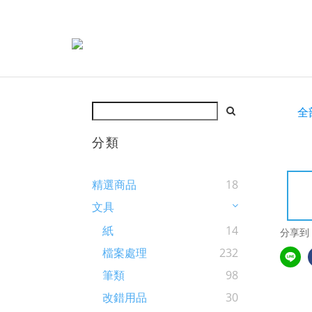
全
分類
精選商品
18
文具
紙
14
分享到
檔案處理
232
筆類
98
改錯用品
30