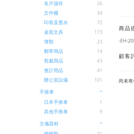
名片儲存
26
文件櫃
34
印章及墨水
72
商品
桌面文具
173
-EH-
簿類
23
郵寄用品
14
顧客
剪裁用品
43
會計用品
41
辦公室設備
101
尚未有
手推車
日本手推車
1
其他手推車
9
文儀器材
標籤類
31