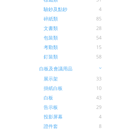
驗鈔及點鈔
4
碎紙類
85
文書類
28
包裝類
54
考勤類
15
釘裝類
58
白板及會議用品
展示架
33
掛紙白板
10
白板
43
告示板
29
投影屏幕
4
證件套
8