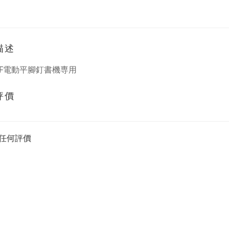
描述
20F電動平腳釘書機専用
評價
任何評價