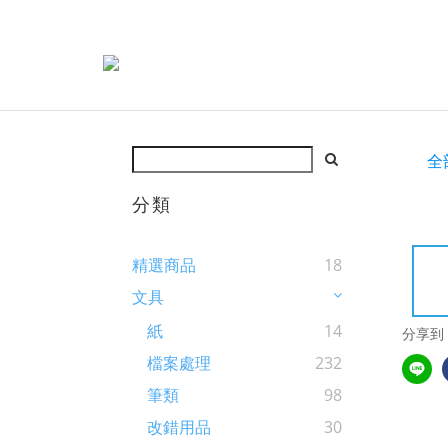
全
分類
精選商品
18
文具
紙
14
分享到
檔案處理
232
筆類
98
改錯用品
30