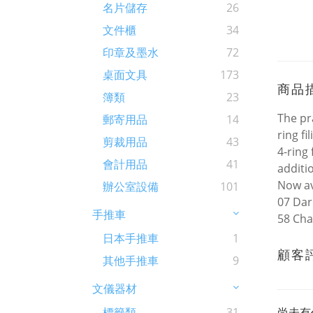
名片儲存
26
文件櫃
34
印章及墨水
72
桌面文具
173
商品
簿類
23
The pr
郵寄用品
14
ring f
剪裁用品
43
4-ring
會計用品
41
additi
Now av
辦公室設備
101
07 Dar
手推車
58 Cha
日本手推車
1
顧客
其他手推車
9
文儀器材
尚未有
標籤類
31