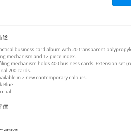
描述
actical business card album with 20 transparent polypropyl
iling mechanism and 12 piece index.
 filing mechanism holds 400 business cards. Extension set (r
onal 200 cards.
ailable in 2 new contemporary colours.
k Blue
rcoal
評價
任何評價