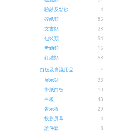
驗鈔及點鈔
4
碎紙類
85
文書類
28
包裝類
54
考勤類
15
釘裝類
58
白板及會議用品
展示架
33
掛紙白板
10
白板
43
告示板
29
投影屏幕
4
證件套
8