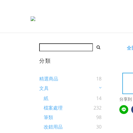
全
分類
精選商品
18
文具
紙
14
分享到
檔案處理
232
筆類
98
改錯用品
30