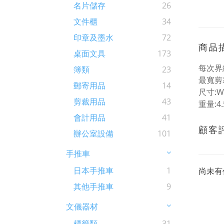
名片儲存
26
文件櫃
34
印章及墨水
72
商品
桌面文具
173
每次界
簿類
23
最寬剪裁
郵寄用品
14
尺寸:W3
剪裁用品
43
重量:4.
會計用品
41
顧客
辦公室設備
101
手推車
日本手推車
1
尚未有
其他手推車
9
文儀器材
標籤類
31